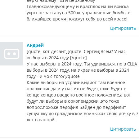
верю нашему ГШ и Верховному
Главнокомандующему и врасплох наши войска
укры не застанут,а 500 кг управляемые бомбы в
ближайшее время покажут себя во всей красе!
Цитировать
Андрей
[quote=кот Десант][quote=Сергей]Всем? У нас
выборы в 2024 году.[/quote]
У нас выборы в 2024 году. Ты удивишься, но в США
выборы в 2024 году, на Украине выборы в 2024
году - и чо с того?[/quote
Какие выборы на усраине,идиот там военное
положение,да и у нас их не будет,тоже будет в
конце концов введено военное положение,а вот
будут ли выборы в оркопендосии ,это тоже
вопрос,похоже педофил Байден до педофилит
сушуашку до гражданской войны,как свою дочку в 7
лет в ванной.
Цитировать