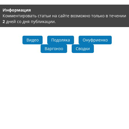
Информация
Комментировать статьи на сайте возможно только в течении
2
дней со дня публикации.
Видео
Подоляка
Онуфриенко
Варгонзо
Сводки