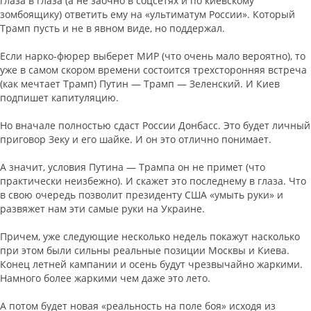
глаза в глаза (а не заочно в соцсетях и по киевскому
зомбоящику) ответить ему на «ультиматум России». Который
Трамп пусть и не в явном виде, но поддержал.
Если нарко-фюрер выберет МИР (что очень мало вероятно), то
уже в самом скором времени состоится трехсторонняя встреча
(как мечтает Трамп) Путин — Трамп — Зеленский. И Киев
подпишет капитуляцию.
Но вначале полностью сдаст России Донбасс. Это будет личный
приговор Зеку и его шайке. И он это отлично понимает.
А значит, условия Путина — Трампа он не примет (что
практически неизбежно). И скажет это последнему в глаза. Что
в свою очередь позволит президенту США «умыть руки» и
развяжет нам эти самые руки на Украине.
Причем, уже следующие несколько недель покажут насколько
при этом были сильны реальные позиции Москвы и Киева.
Конец летней кампании и осень будут чрезвычайно жаркими.
Намного более жаркими чем даже это лето.
А потом будет новая «реальность на поле боя» исходя из