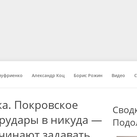
нуфриенко
Александр Коц
Борис Рожин
Видео
С
а. Покровское
Свод
рудары в никуда —
Подо
чинают задавать