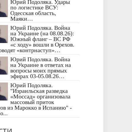
Юрий Подоляка. Удары
по логистике ВСУ:
Одесская область,
Маяки…
Юрий Подоляка. Война
на Украине (на 08.08.26):
Южный фланг – ВС РФ
«с ходу» вошли в Орехов.
оводят «контрнаступ»…
Юрий Подоляка. Война
на Украине в ответах на
вопросы моих прямых
эфирах 03-05.08.26…
Юрий Подоляка.
"Израильская разведка
«Моссад» организовала
массовый приток
ов из Марокко в Испанию" -
...
сти