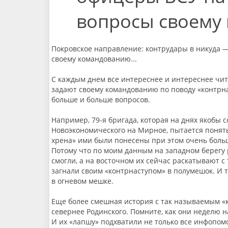
вопросы своему 
Покровское направление: контрудары в никуда 
своему командованию...
С каждым днем все интереснее и интереснее чи
задают своему командованию по поводу «контрна
больше и больше вопросов.
Например, 79-я бригада, которая на днях якобы
Новоэкономического на Мирное, пытается понять,
хрена» ими были понесены при этом очень больш
Потому что по моим данным на западном берегу 
смогли, а на восточном их сейчас раскатывают с т
загнали своим «контрнаступом» в полумешок. И т
в огневом мешке.
Еще более смешная история с так называемым «к
севернее Родинского. Помните, как они неделю н
И их «лапшу» подхватили не только все инфопом