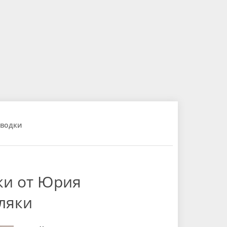
водки
ки от Юрия
ляки