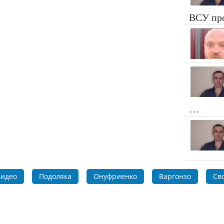
ВСУ пр
…
идео
Подоляка
Онуфриенко
Варгонзо
Св