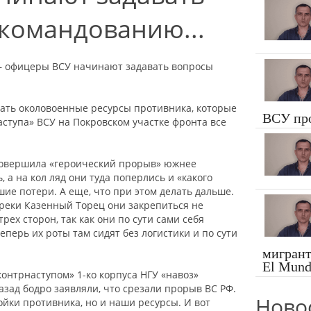
командованию...
— офицеры ВСУ начинают задавать вопросы
тать околовоенные ресурсы противника, которые
ВСУ пр
ступа» ВСУ на Покровском участке фронта все
 совершила «героический прорыв» южнее
 а на кол ляд они туда поперлись и «какого
ие потери. А еще, что при этом делать дальше.
реки Казенный Торец они закрепиться не
рех сторон, так как они по сути сами себя
еперь их роты там сидят без логистики и по сути
мигрант
El Mundo
онтрнаступом» 1-ко корпуса НГУ «навоз»
азад бодро заявляли, что срезали прорыв ВС РФ.
Ново
ойки противника, но и наши ресурсы. И вот