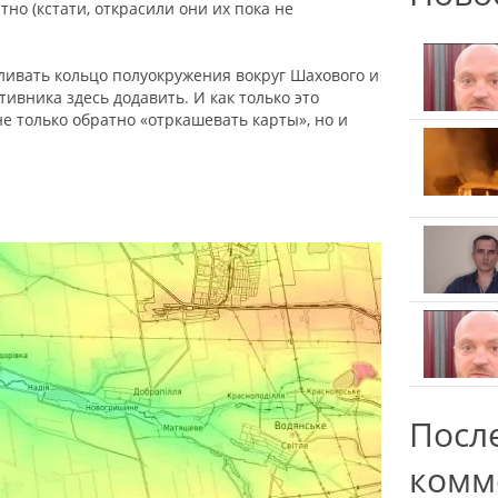
но (кстати, открасили они их пока не
ливать кольцо полуокружения вокруг Шахового и
ивника здесь додавить. И как только это
е только обратно «отркашевать карты», но и
Посл
комм