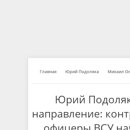
Главная
Юрий Подоляка
Михаил О
Юрий Подоляк
направление: конт
офицеры ВСУ на