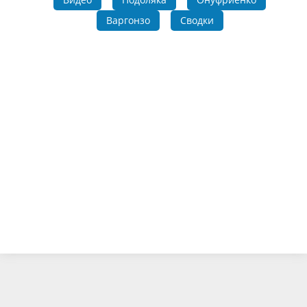
Варгонзо
Сводки