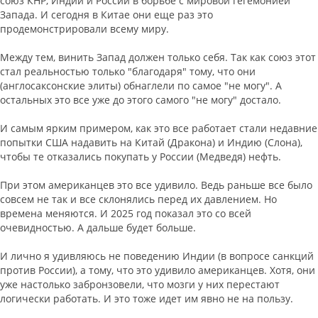
союз КНР, Индии и России в борьбе с мировой гегемонией
Запада. И сегодня в Китае они еще раз это
продемонстрировали всему миру.
Между тем, винить Запад должен только себя. Так как союз этот
стал реальностью только "благодаря" тому, что они
(англосаксонские элиты) обнаглели по самое "не могу". А
остальных это все уже до этого самого "не могу" достало.
И самым ярким примером, как это все работает стали недавние
попытки США надавить на Китай (Дракона) и Индию (Слона),
чтобы те отказались покупать у России (Медведя) нефть.
При этом американцев это все удивило. Ведь раньше все было
совсем не так и все склонялись перед их давлением. Но
времена меняются. И 2025 год показал это со всей
очевидностью. А дальше будет больше.
И лично я удивляюсь не поведению Индии (в вопросе санкций
против России), а тому, что это удивило американцев. Хотя, они
уже настолько забронзовели, что мозги у них перестают
логически работать. И это тоже идет им явно не на пользу.