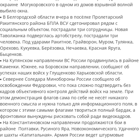
окраине Могукоровского в одном из домов взрывной волной
выбило окна.
▪️ В Белгородской области вчера в посёлке Пролетарский
Ракитянского района БПЛА ВСУ сдетонировал рядом с
социальным объектом, пострадали три сотрудницы. Новая
Таволжанка подверглась артобстрелу, пострадали три
человека. Под ударами Ракитное, Грайворон, Муром, Тулянка,
Орехово, Кукуевка, Берёзовка, Нечаевка, Красная Яруга,
Быценков.
▪️ На Купянском направлении ВС России продвинулись в районе
Каменки. Южнее, на Боровском направлении, сообщают об
успехах наших войск у Глущенково Харьковской области.
▪️ Севернее Соледара Минобороны России сообщило об
освобождении Федоровки, что пока сложно подтвердить без
кадров объективного контроля действий войск на земле. При
этом демонстрация флагов сама по себе не несёт никакого
военного смысла и нужна только для информационного поля, в
котором с этими самыми флагами твориться полный бардак, а
фронтовики вынуждены рисковать собой ради видеокадров.
▪️ На Константиновском направлении продолжаются бои в
районе Полтавки, Русиного Яра, Новоэкономического, Удачного
и шахты «Капитальная». Армия России ведет штурмовые