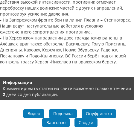
действия высокой интенсивности, противник отмечает
переброску наших воинских частей с других направлений,
прогнозируя усиление давления.
▪️ На Запорожском фронте бои на линии Плавни – Степногорск.
Наши ведут наступательные действия в условиях
ожесточенного сопротивления противника.
▪️ На Херсонском направлении двое гражданских ранены в
Алёшках, враг также обстрелял Васильевку, Голую Пристань,
Днепряны, Каховку, Корсунку, Новую Збурьевку, Раденск,
Песчановку и Подо-Калиновку. ВС России берёт под огневой
контроль трассу Херсон-Николаев на вражеском берегу.
Информация
Комментировать статьи на сайте возможно только в течении
2
дней со дня публикации.
Видео
Подоляка
Онуфриенко
Варгонзо
Сводки