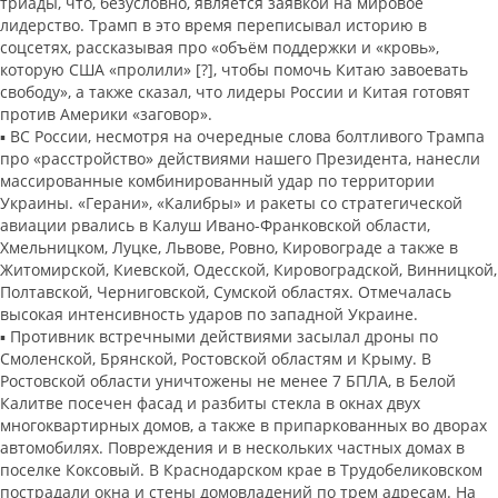
триады, что, безусловно, является заявкой на мировое
лидерство. Трамп в это время переписывал историю в
соцсетях, рассказывая про «объём поддержки и «кровь»,
которую США «пролили» [?], чтобы помочь Китаю завоевать
свободу», а также сказал, что лидеры России и Китая готовят
против Америки «заговор».
▪️ ВС России, несмотря на очередные слова болтливого Трампа
про «расстройство» действиями нашего Президента, нанесли
массированные комбинированный удар по территории
Украины. «Герани», «Калибры» и ракеты со стратегической
авиации рвались в Калуш Ивано-Франковской области,
Хмельницком, Луцке, Львове, Ровно, Кировограде а также в
Житомирской, Киевской, Одесской, Кировоградской, Винницкой,
Полтавской, Черниговской, Сумской областях. Отмечалась
высокая интенсивность ударов по западной Украине.
▪️ Противник встречными действиями засылал дроны по
Смоленской, Брянской, Ростовской областям и Крыму. В
Ростовской области уничтожены не менее 7 БПЛА, в Белой
Калитве посечен фасад и разбиты стекла в окнах двух
многоквартирных домов, а также в припаркованных во дворах
автомобилях. Повреждения и в нескольких частных домах в
поселке Коксовый. В Краснодарском крае в Трудобеликовском
пострадали окна и стены домовладений по трем адресам. На