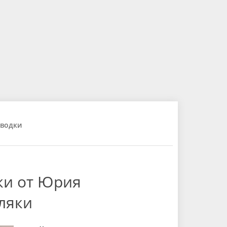
водки
ки от Юрия
ляки