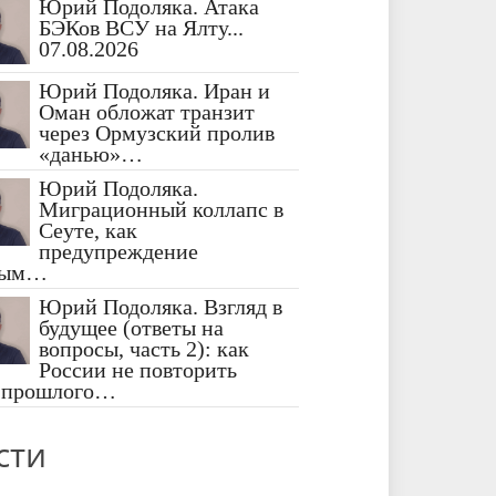
Юрий Подоляка. Атака
БЭКов ВСУ на Ялту...
07.08.2026
Юрий Подоляка. Иран и
Оман обложат транзит
через Ормузский пролив
«данью»…
Юрий Подоляка.
Миграционный коллапс в
Сеуте, как
предупреждение
ным…
Юрий Подоляка. Взгляд в
будущее (ответы на
вопросы, часть 2): как
России не повторить
 прошлого…
сти