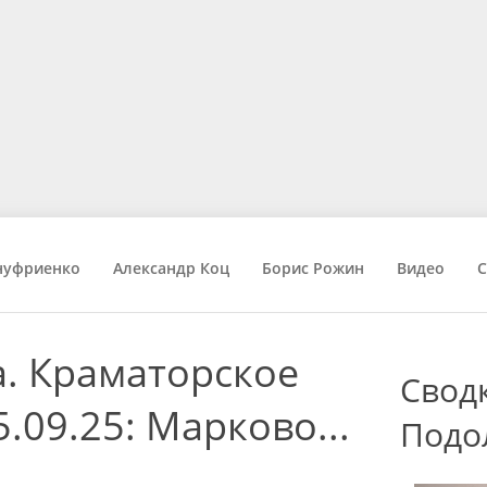
нуфриенко
Александр Коц
Борис Рожин
Видео
С
. Краматорское
Свод
.09.25: Марково...
Подо
..