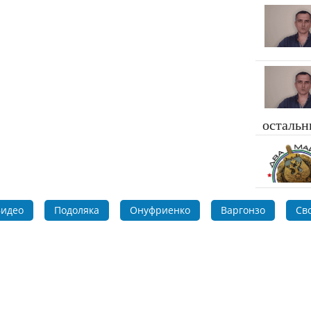
осталь
идео
Подоляка
Онуфриенко
Варгонзо
Св