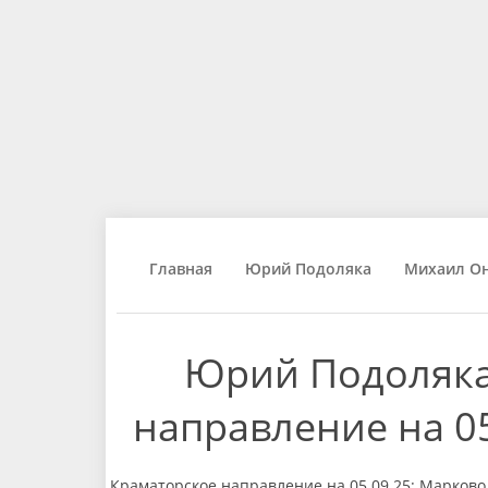
Главная
Юрий Подоляка
Михаил О
Юрий Подоляка
направление на 05
Краматорское направление на 05.09.25: Марково.