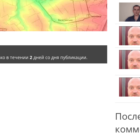
ько в течении
2
дней со дня публикации.
Посл
комм