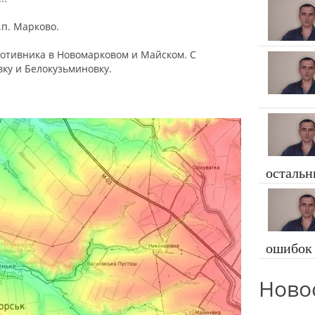
.п. Марково.
противника в Новомарковом и Майском. С
ку и Белокузьминовку.
осталь
ошибок
Ново