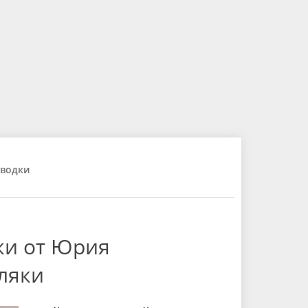
водки
ки от Юрия
ляки