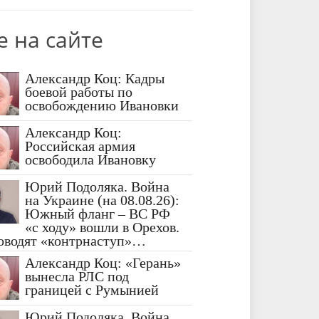
е на сайте
Александр Коц: Кадры
боевой работы по
освобождению Ивановки
Александр Коц:
Российская армия
освободила Ивановку
Юрий Подоляка. Война
на Украине (на 08.08.26):
Южный фланг – ВС РФ
«с ходу» вошли в Орехов.
оводят «контрнаступ»…
Александр Коц: «Герань»
вынесла РЛС под
границей с Румынией
Юрий Подоляка. Война