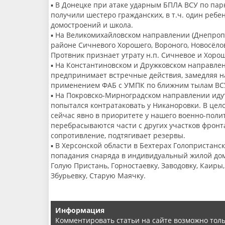
▪️ В Донецке при атаке ударным БПЛА ВСУ по пар
получили шестеро гражданских, в т.ч. один реб
домостроений и школа.
▪️ На Великомихайловском направлении (Днепроп
районе Сичневого Хорошего, Вороного, Новосёло
Протвник признает утрату н.п. Сичневое и Хоро
▪️ На Константиновском и Дружковском направл
предпринимает встречные действия, замедляя 
применением ФАБ с УМПК по ближним тылам ВС
▪️ На Покровско-Мирноградском направлении иду
попытался контратаковать у Никаноровки. В цел
сейчас явно в приоритете у нашего военно-поли
перебрасываются части с других участков фронт
сопротивление, подтягивает резервы.
▪️ В Херсонской области в Бехтерах Голопристанс
попадания снаряда в индивидуальный жилой дом
Голую Пристань, Горностаевку, Заводовку, Каиры
Збурьевку, Старую Маячку.
Информация
Комментировать статьи на сайте возможно тол