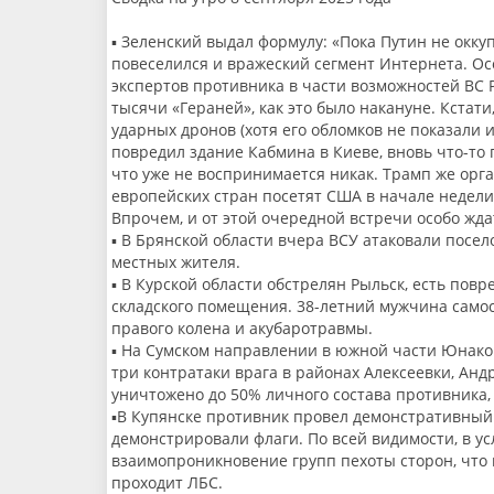
▪️ Зеленский выдал формулу: «Пока Путин не окк
повеселился и вражеский сегмент Интернета. Ос
экспертов противника в части возможностей ВС Р
тысячи «Гераней», как это было накануне. Кстати
ударных дронов (хотя его обломков не показали 
повредил здание Кабмина в Киеве, вновь что-то 
что уже не воспринимается никак. Трамп же орг
европейских стран посетят США в начале недели
Впрочем, и от этой очередной встречи особо жда
▪️ В Брянской области вчера ВСУ атаковали посе
местных жителя.
▪️ В Курской области обстрелян Рыльск, есть по
складского помещения. 38-летний мужчина самос
правого колена и акубаротравмы.
▪️ На Сумском направлении в южной части Юнак
три контратаки врага в районах Алексеевки, Анд
уничтожено до 50% личного состава противника,
▪️В Купянске противник провел демонстративный 
демонстрировали флаги. По всей видимости, в у
взаимопроникновение групп пехоты сторон, что 
проходит ЛБС.