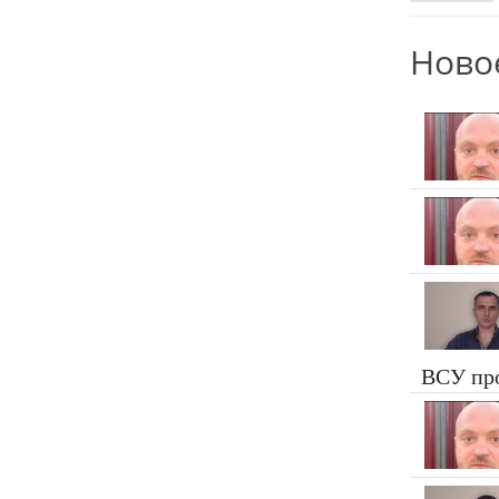
Ново
ВСУ пр