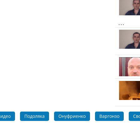
…
идео
Подоляка
Онуфриенко
Варгонзо
Св