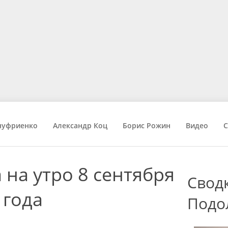
нуфриенко
Александр Коц
Борис Рожин
Видео
С
 на утро 8 сентября
Свод
 года
Подо