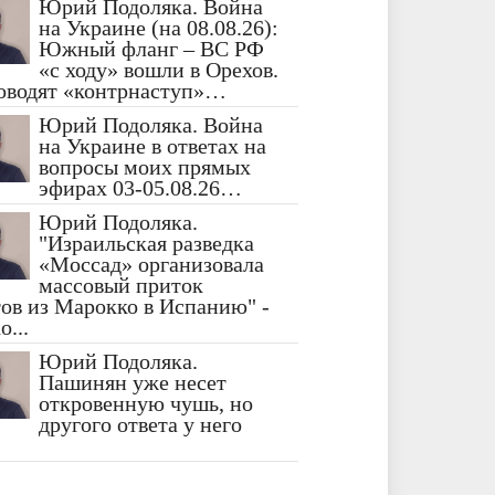
Юрий Подоляка. Война
на Украине (на 08.08.26):
Южный фланг – ВС РФ
«с ходу» вошли в Орехов.
оводят «контрнаступ»…
Юрий Подоляка. Война
на Украине в ответах на
вопросы моих прямых
эфирах 03-05.08.26…
Юрий Подоляка.
"Израильская разведка
«Моссад» организовала
массовый приток
ов из Марокко в Испанию" -
...
Юрий Подоляка.
Пашинян уже несет
откровенную чушь, но
другого ответа у него