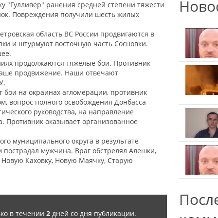
Ново
ку "Гулливер" ранения средней степени тяжести
енок. Повреждения получили шесть жилых
етровская область ВС России продвигаются в
вки и штурмуют восточную часть Сосновки.
шее.
ениях продолжаются тяжёлые бои. Противник
наше продвижение. Наши отвечают
У.
т бои на окраинах агломерации, противник
ом, вопрос полного освобождения Донбасса
тического руководства, на направление
а. Противник оказывает организованное
кого муниципального округа в результате
 пострадал мужчина. Враг обстрелял Алешки,
, Новую Каховку, Новую Маячку, Старую
Посл
ько в течении
2
дней со дня публикации.