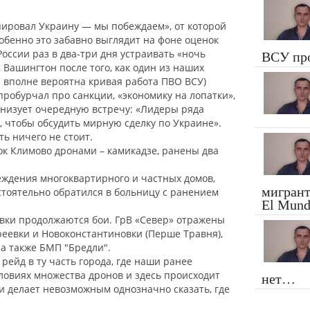
упировал Украину — мы побеждаем», от которой
обенно это забавно выглядит на фоне оценок
оссии раз в два-три дня устраивать «ночь
ВСУ пр
, Вашингтон после того, как один из наших
и вполне вероятна кривая работа ПВО ВСУ)
пробурчал про санкции, «экономику на лопатки»,
анизует очередную встречу: «Лидеры ряда
, чтобы обсудить мирную сделку по Украине».
ть ничего не стоит.
лок Климово дронами – камикадзе, ранены два
вреждения многоквартирного и частных домов,
мигрант
тоятельно обратился в больницу с ранением
El Mundo
овки продолжаются бои. ГрВ «Север» отражены
реевки и Новоконстантиновки (Перше Травня),
 а также БМП "Бредли".
рейд в ту часть города, где наши ранее
словиях множества дронов и здесь происходит
нет…
и делает невозможным однозначно сказать, где