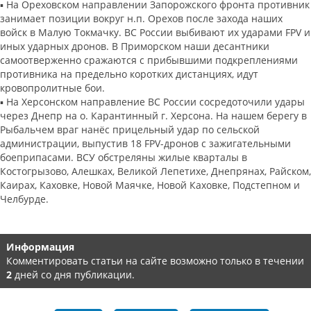
▪️ На Ореховском направлении Запорожского фронта противник
занимает позиции вокруг н.п. Орехов после захода наших
войск в Малую Токмачку. ВС России выбивают их ударами FPV и
иных ударных дронов. В Приморском наши десантники
самоотверженно сражаются с прибывшими подкреплениями
противника на предельно коротких дистанциях, идут
кровопролитные бои.
▪️ На Херсонском направление ВС России сосредоточили удары
через Днепр на о. Карантинный г. Херсона. На нашем берегу в
Рыбальчем враг нанёс прицельный удар по сельской
администрации, выпустив 18 FPV-дронов с зажигательными
боеприпасами. ВСУ обстреляны жилые кварталы в
Костогрызово, Алешках, Великой Лепетихе, Днепрянах, Райском,
Каирах, Каховке, Новой Маячке, Новой Каховке, Подстепном и
Челбурде.
Информация
Комментировать статьи на сайте возможно только в течении
2
дней со дня публикации.