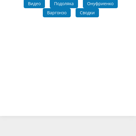
Видео
Подоляка
Онуфриенко
Варгонзо
Сводки