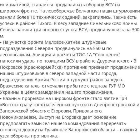
инициативой, старается продавливать оборону ВСУ на
широком фронте. На левобережье Волчанска наши штурмовики
заняли более 10 технических зданий, закрепились. Также есть
успехи в районе Тихого. В лесу западнее Синельниково Воины
Севера заняли три опорных пункта ВСУ, продвинувшись на 300
м.
▪️ На участке фронта Меловое-Хатнее штурмовые
подразделения Северян продвинулись на 550 м по
лесопосадкам. Авиация и расчеты ТОС-1А "Солнцепек"
наносили удары по позициям ВСУ в районе Двуречанского.▪️ В
Покровске (Красноармейске) противник признаёт продвижение
наших штурмовиков в северо-западной части города,
подразделения Армии России штурмуют район заводов.
Вражеские каналы отмечали прибытие спецназа ГУР МО
Украины в целях замедления нашего продвижения.
▪️ Важным прорывом на широком фронте стало взятие ГрВ
«Восток» сразу трех населенных пунктов в Днепропетровской и
Запорожской областях: Егоровки, Привольного,
Новониколаевки. Выступ на Егоровке даёт основание
предполагать замысел нашего командования перерезать
основную дорогу на Гуляйполе Запорожской области – важный
узел обороны противника.