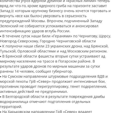
количества угроз ядерной дубиной и «красных линий» теперь
вряд ли что-то, кроме ядерного гриба на горизонте заставит
Запад (с которым крупному бизнесу очень хочется торговать и
вернуть «все как было») уверовать в серьезность
предупреждений Москвы. Впрочем, подчиненный Западу
Зеленский не собирается успокаиваться и анонсировал
интенсификацию ударов вглубь России.
▪️ В течение суток наши били «Геранями» по Чернигову, Щорсу,
Новгород-Северскому, Городню Черниговской области
▪️ К полуночи наши сбили 23 украинских дрона, над Брянской,
Тульской, Орловской областями и над Московским регионом.
▪️ В Брянской области фашисты вторые сутки устраивают ад
мирному населению на трассе в Погарском районе. В
результате ударов дронов по мирным машинам за сутки
ранены 14 человек, сообщил губернатор.
▪️ На Сумском направлении штурмовые подразделения ВДВ и
морской пехоты ГрВ «Север» продолжает интенсивные бои,
противник проводит перегруппировку, тянет подкрепления,
активных действий не предпринимал.
▪️ В Белгородской области в результате повреждения дамбы
водохранилища отмечают подтопления отдельных
территорий.
▪️ На Харьковском направлении ГрВ «Север» владеет