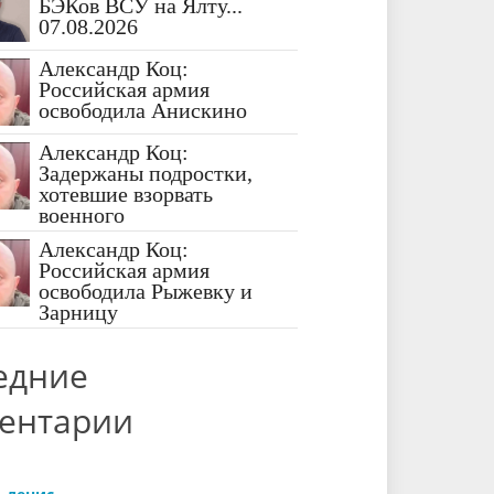
БЭКов ВСУ на Ялту...
07.08.2026
Александр Коц:
Российская армия
освободила Анискино
Александр Коц:
Задержаны подростки,
хотевшие взорвать
военного
Александр Коц:
Российская армия
освободила Рыжевку и
Зарницу
едние
ентарии