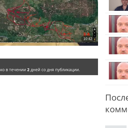
ько в течении
2
дней со дня публикации.
Посл
комм