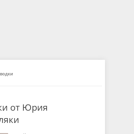
водки
ки от Юрия
ляки