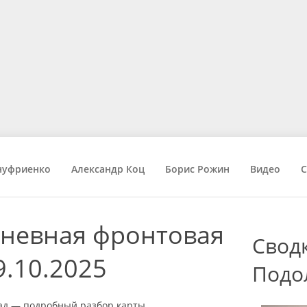
нуфриенко
Александр Коц
Борис Рожин
Видео
С
невная фронтовая
Свод
9.10.2025
Подо
рад — подробный разбор карты...