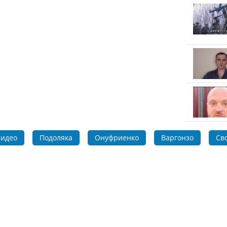
идео
Подоляка
Онуфриенко
Варгонзо
Св