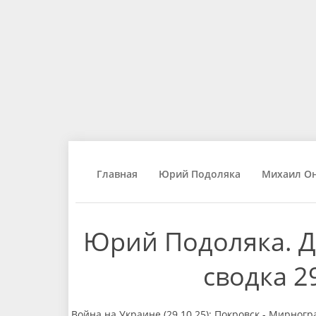
Главная
Юрий Подоляка
Михаил О
Юрий Подоляка. Д
сводка 2
Война на Украине (29.10.25): Покровск - Мирног