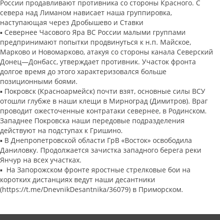
России продавливают противника со стороны Красного. С
севера над Лиманом нависает наша группировка,
наступающая через Дробышево и Ставки
▪️ Севернее Часового Яра ВС России малыми группами
предпринимают попытки продвинуться к н.п. Майское,
Марково и Новомарково, атакуя со стороны канала Северский
Донец—Донбасс, утверждает противник. Участок фронта
долгое время до этого характеризовался больше
позиционными боями.
▪️ Покровск (Красноармейск) почти взят, основные силы ВСУ
отошли глубже в наши клещи в Мирноград (Димитров). Враг
проводит ожесточенные контратаки севернее, в Родинском.
Западнее Покровска наши передовые подразделения
действуют на подступах к Гришино.
▪️ В Днепропетровской области ГрВ «Восток» освободила
Даниловку. Продолжается зачистка западного берега реки
Янчур на всех участках.
▪️ На Запорожском фронте яростные стрелковые бои на
коротких дистанциях ведут наши десантники
(https://t.me/DnevnikDesantnika/36079) в Приморском.