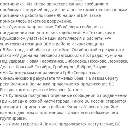
противника. Из Киева вражеские каналы сообщили о
проблемах с подачей воды и света после прилётов: по оценкам
противника работало более 90 наших БПЛА, также
применялось ракетное вооружение.
▪️ На Сумском направлении ГрВ «Север» сообщает о
продолжении наступательных действий. На Теткинском и
Глушковском участках наши артиллерия и расчеты FPV
уничтожали позиции ВСУ в районе Искрисковщины.
▪️ В Белгородской области в посёлке Октябрьский в результате
атаки FPV-дрона на легковой автомобиль пострадал мужчина.
Под ударами Новая Таволжанка, Зиборовка, Посохово, Леоновка,
Долгое, Красный Октябрь, Грайворон, Доброе, Зозули.
▪️ На Харьковском направлении ГрВ «Север» взяла
Синельниково в результате тяжелых боёв. На левом берегу
реки Волчья в Волчанске продолжается продвижение ВС
России, как и на участке Меловое-Хатнее.
▪️ Из Купянска поступают отдельные сообщения о продвижении
ГрВ «Запад» в южной части города. Также ВС России стараются
расширить присуствие в районе Купянск-Узлового, крайне
важного для охвата противника с флангов и снабжения его
группировки.
▪️ На Лиман (Красный Лиман) продолжается наступление, ВС