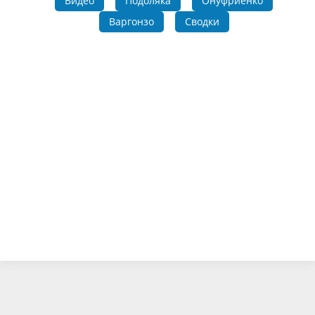
Видео
Подоляка
Онуфриенко
Варгонзо
Сводки