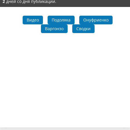
2
дней со дня публикации.
Видео
Подоляка
Онуфриенко
Варгонзо
Сводки