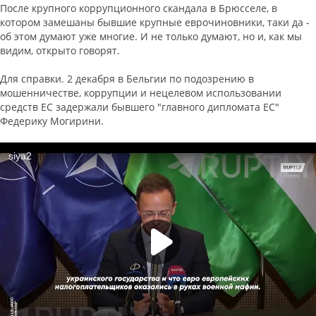
После крупного коррупционного скандала в Брюсселе, в
котором замешаны бывшие крупные еврочиновники, таки да -
об этом думают уже многие. И не только думают, но и, как мы
видим, открыто говорят.
Для справки. 2 декабря в Бельгии по подозрению в
мошенничестве, коррупции и нецелевом использовании
средств ЕС задержали бывшего "главного дипломата ЕС"
Федерику Могирини.