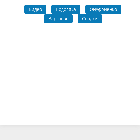
Видео
Подоляка
Онуфриенко
Варгонзо
Сводки