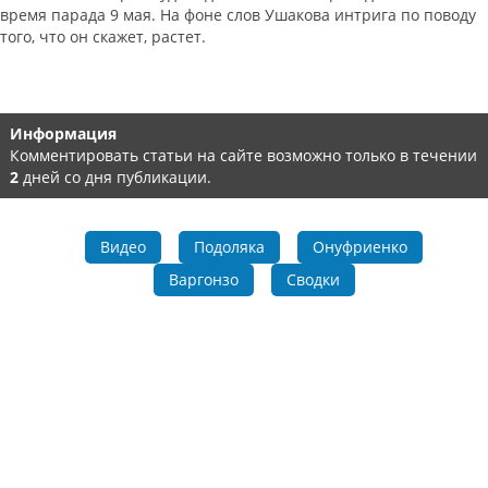
время парада 9 мая. На фоне слов Ушакова интрига по поводу
того, что он скажет, растет.
Информация
Комментировать статьи на сайте возможно только в течении
2
дней со дня публикации.
Видео
Подоляка
Онуфриенко
Варгонзо
Сводки