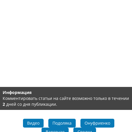
Информация
Комментировать статьи на сайте возможно только в течении
2
дней со дня публикации.
Видео
Подоляка
Онуфриенко
Варгонзо
Сводки