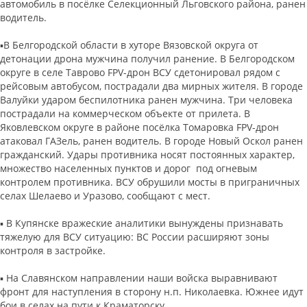
автомобиль в посёлке Селекционный Льговского района, ранен
водитель.
▪️В Белгородской области в хуторе Вязовской округа от
детонации дрона мужчина получил ранение. В Белгородском
округе в селе Таврово FPV-дрон ВСУ сдетонировал рядом с
рейсовым автобусом, пострадали два мирных жителя. В городе
Валуйки ударом беспилотника ранен мужчина. Три человека
пострадали на коммерческом объекте от прилета. В
Яковлевском округе в районе посёлка Томаровка FPV-дрон
атаковал ГАЗель, ранен водитель. В городе Новый Оскол ранен
гражданский. Удары противника носят постоянных характер,
множество населенных пунктов и дорог под огневым
контролем противника. ВСУ обрушили мосты в приграничных
селах Шелаево и Уразово, сообщают с мест.
▪️ В Купянске вражеские аналитики вынуждены признавать
тяжелую для ВСУ ситуацию: ВС России расширяют зоны
контроля в застройке.
▪️ На Славянском направлении наши войска выравнивают
фронт для наступления в сторону н.п. Николаевка. Южнее идут
бои в селах на пути к Краматорску.