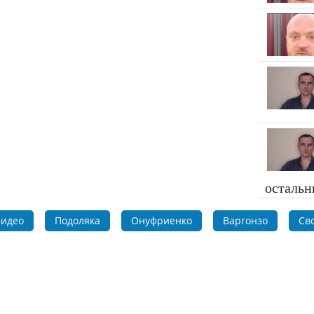
осталь
идео
Подоляка
Онуфриенко
Варгонзо
Св