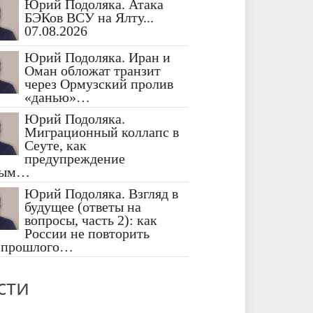
Юрий Подоляка. Атака
БЭКов ВСУ на Ялту...
07.08.2026
Юрий Подоляка. Иран и
Оман обложат транзит
через Ормузский пролив
«данью»…
Юрий Подоляка.
Миграционный коллапс в
Сеуте, как
предупреждение
ным…
Юрий Подоляка. Взгляд в
будущее (ответы на
вопросы, часть 2): как
России не повторить
 прошлого…
сти