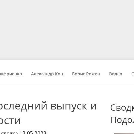
нуфриенко
Александр Коц
Борис Рожин
Видео
С
следний выпуск и
Свод
ости
Подо
сводка 13.05.2023