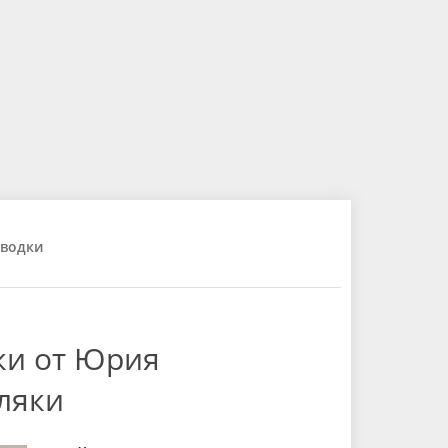
водки
ки от Юрия
ляки