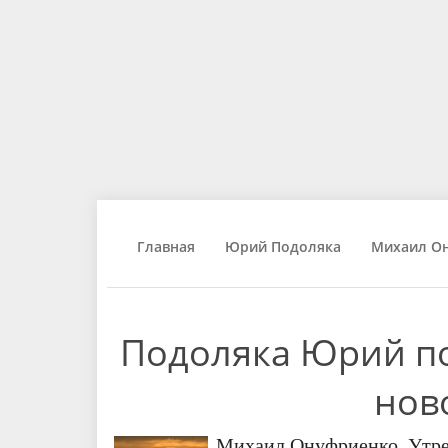
Главная
Юрий Подоляка
Михаил О
Подоляка Юрий по
нов
Михаил Онуфриенко. Утрен