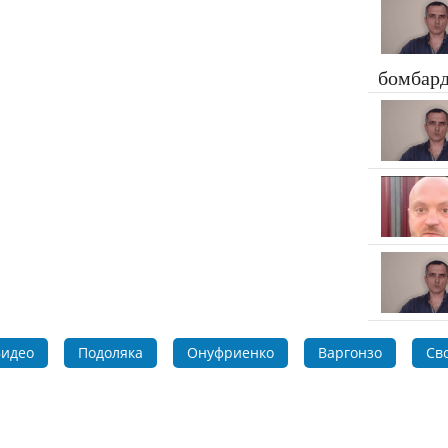
бомбар
идео
Подоляка
Онуфриенко
Варгонзо
Св