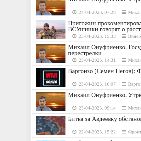
24-04-2023, 07:28
Михаи
Пригожин прокоментировал
ВСУшники говорят о расст
23-04-2023, 15:33
Видео
Михаил Онуфриенко. Госуд
перестрелки
23-04-2023, 14:31
Михаи
Варгонзо (Семен Пегов): Ф
23-04-2023, 10:07
Варгон
Михаил Онуфриенко. Утрен
23-04-2023, 09:14
Михаи
Битва за Авдеевку обстано
22-04-2023, 15:22
Фронт