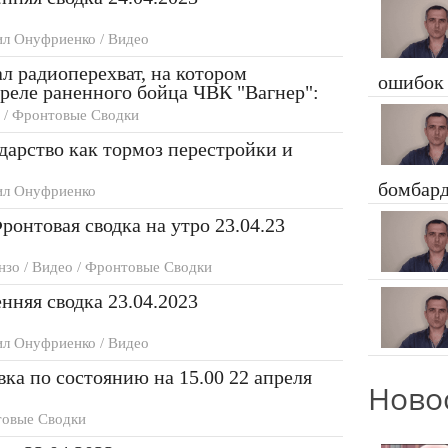
л Онуфриенко / Видео
 радиоперехват, на котором
ошибок
реле раненного бойца ЧВК "Вагнер":
 / Фронтовые Сводки
арство как тормоз перестройки и
бомбар
л Онуфриенко
ронтовая сводка на утро 23.04.23
зо / Видео / Фронтовые Сводки
няя сводка 23.04.2023
л Онуфриенко / Видео
вка по состоянию на 15.00 22 апреля
Ново
овые Сводки