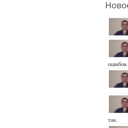
Ново
ошибок
так.