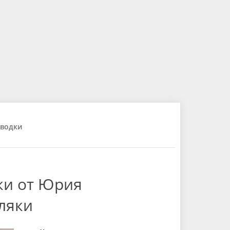
водки
ки от Юрия
ляки