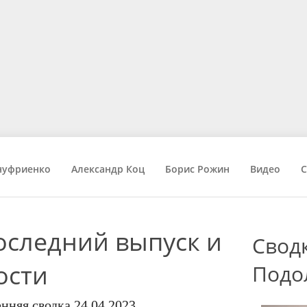
нуфриенко
Александр Коц
Борис Рожин
Видео
С
следний выпуск и
Свод
ости
Подо
няя сводка 24.04.2023